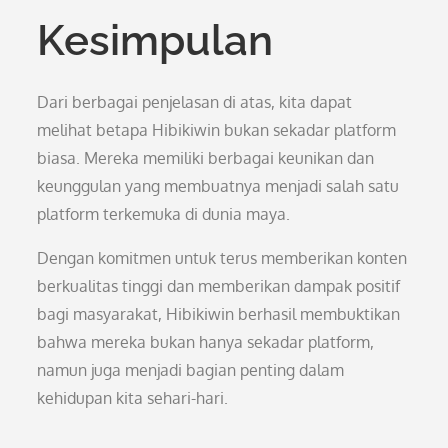
Kesimpulan
Dari berbagai penjelasan di atas, kita dapat
melihat betapa Hibikiwin bukan sekadar platform
biasa. Mereka memiliki berbagai keunikan dan
keunggulan yang membuatnya menjadi salah satu
platform terkemuka di dunia maya.
Dengan komitmen untuk terus memberikan konten
berkualitas tinggi dan memberikan dampak positif
bagi masyarakat, Hibikiwin berhasil membuktikan
bahwa mereka bukan hanya sekadar platform,
namun juga menjadi bagian penting dalam
kehidupan kita sehari-hari.