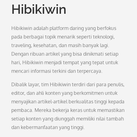
Hibikiwin
Hibikiwin adalah platform daring yang berfokus
pada berbagai topik menarik seperti teknologi,
traveling, kesehatan, dan masih banyak lagi.
Dengan ribuan artikel yang bisa dinikmati setiap
hari, Hibikiwin menjadi tempat yang tepat untuk
mencari informasi terkini dan terpercaya.
Dibalik layar, tim Hibikiwin terdiri dari para penulis,
editor, dan ahli konten yang berkomitmen untuk
menyajikan artikel-artikel berkualitas tinggi kepada
pembaca. Mereka bekerja keras untuk memastikan
setiap konten yang diunggah memiliki nilai tambah
dan kebermanfaatan yang tinggi.