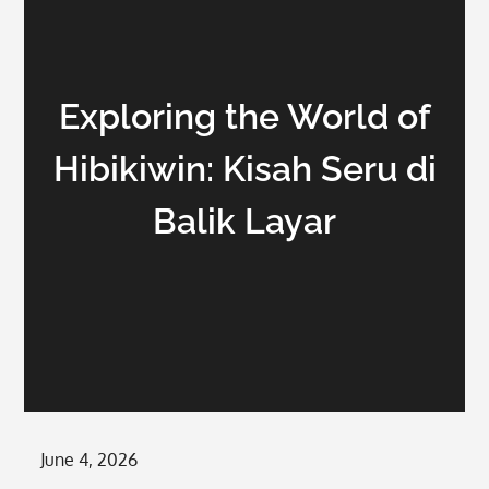
Exploring the World of
Hibikiwin: Kisah Seru di
Balik Layar
Posted
June 4, 2026