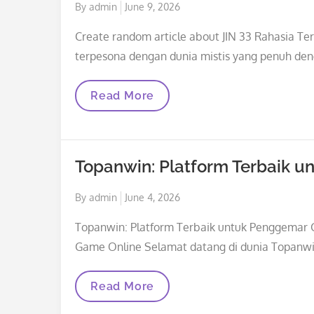
Posted
By
admin
June 9, 2026
on
Create random article about JIN 33 Rahasia Te
terpesona dengan dunia mistis yang penuh deng
Rahasia
Read More
Tersembunyi
JIN
33:
Pernah
Mendengar?
Topanwin: Platform Terbaik 
Posted
By
admin
June 4, 2026
on
Topanwin: Platform Terbaik untuk Penggemar 
Game Online Selamat datang di dunia Topanwin
Topanwin:
Read More
Platform
Terbaik