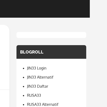
BLOGROLL
JIN33 Login
JIN33 Alternatif
JIN33 Daftar
RUSA33
RUSA33 Alternatif