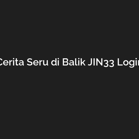
Cerita Seru di Balik JIN33 Logi