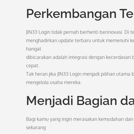
Perkembangan Te
JIN33 Login tidak pernah berhenti berinovasi. Di t
menghadirkan update terbaru untuk memenuhi keb
hangat
dibicarakan adalah integrasi dengan kecerdasan 
cepat.
Tak heran jika JIN33 Login menjadi pilihan utama 
mengelola usaha mereka.
Menjadi Bagian da
Bagi kamu yang ingin merasakan kemudahan dan k
sekarang