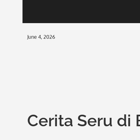
Posted
June 4, 2026
on
Cerita Seru di 