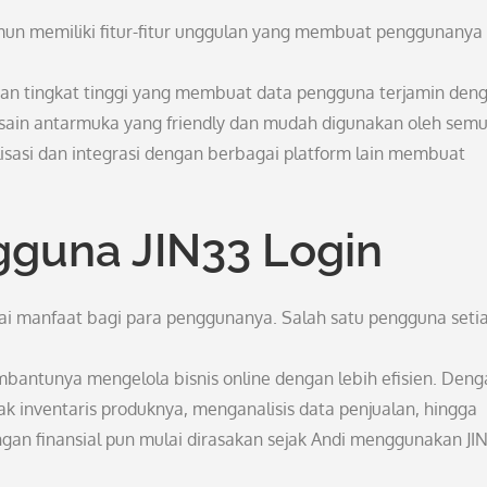
amun memiliki fitur-fitur unggulan yang membuat penggunanya
nan tingkat tinggi yang membuat data pengguna terjamin den
 desain antarmuka yang friendly dan mudah digunakan oleh sem
onalisasi dan integrasi dengan berbagai platform lain membuat
gguna JIN33 Login
ai manfaat bagi para penggunanya. Salah satu pengguna seti
mbantunya mengelola bisnis online dengan lebih efisien. Den
ak inventaris produknya, menganalisis data penjualan, hingga
gan finansial pun mulai dirasakan sejak Andi menggunakan JI