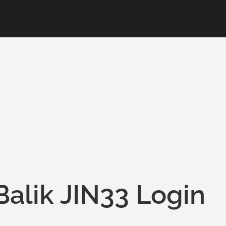
Balik JIN33 Login