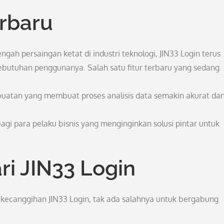
rbaru
engah persaingan ketat di industri teknologi, JIN33 Login terus
utuhan penggunanya. Salah satu fitur terbaru yang sedang
buatan yang membuat proses analisis data semakin akurat da
bagi para pelaku bisnis yang menginginkan solusi pintar untuk
ri JIN33 Login
ecanggihan JIN33 Login, tak ada salahnya untuk bergabung