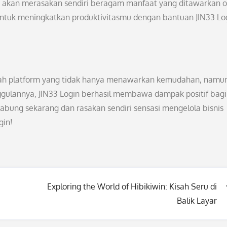
 akan merasakan sendiri beragam manfaat yang ditawarkan o
untuk meningkatkan produktivitasmu dengan bantuan JIN33 Lo
ebuah platform yang tidak hanya menawarkan kemudahan, namun
unggulannya, JIN33 Login berhasil membawa dampak positif bagi
abung sekarang dan rasakan sendiri sensasi mengelola bisnis
gin!
Exploring the World of Hibikiwin: Kisah Seru di
Balik Layar