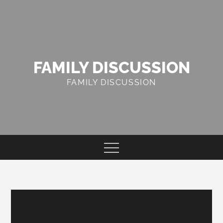
Skip
to
content
FAMILY DISCUSSION
FAMILY DISCUSSION