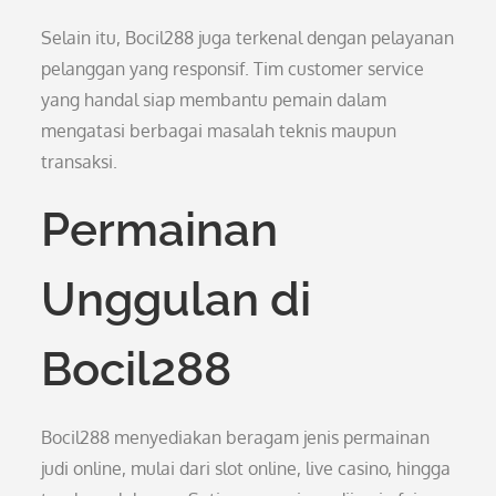
Selain itu, Bocil288 juga terkenal dengan pelayanan
pelanggan yang responsif. Tim customer service
yang handal siap membantu pemain dalam
mengatasi berbagai masalah teknis maupun
transaksi.
Permainan
Unggulan di
Bocil288
Bocil288 menyediakan beragam jenis permainan
judi online, mulai dari slot online, live casino, hingga