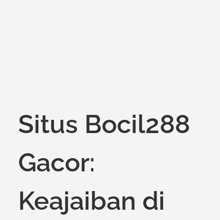
on
Situs Bocil288
Gacor:
Keajaiban di