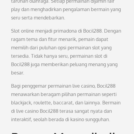
taruhan olahraga. Setiap permainan dijamin fair
play dan menghadirkan pengalaman bermain yang
seru serta mendebarkan.
Slot online menjadi primadona di Bocil288. Dengan
ragam tema dan fitur menarik, pemain dapat
memilih dari puluhan opsi permainan slot yang
tersedia. Tidak hanya seru, permainan slot di
Bocil288 juga memberikan peluang menang yang
besar.
Bagi penggemar permainan live casino, Bocil288
menawarkan beragam pilihan permainan seperti
blackjack, roulette, baccarat, dan lainnya. Bermain
di live casino Bocil288 terasa sangat nyata dan
interaktif, seolah berada di kasino sungguhan.