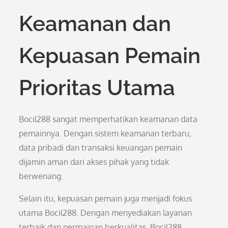
Keamanan dan
Kepuasan Pemain
Prioritas Utama
Bocil288 sangat memperhatikan keamanan data
pemainnya. Dengan sistem keamanan terbaru,
data pribadi dan transaksi keuangan pemain
dijamin aman dari akses pihak yang tidak
berwenang.
Selain itu, kepuasan pemain juga menjadi fokus
utama Bocil288. Dengan menyediakan layanan
terbaik dan permainan berkualitas, Bocil288