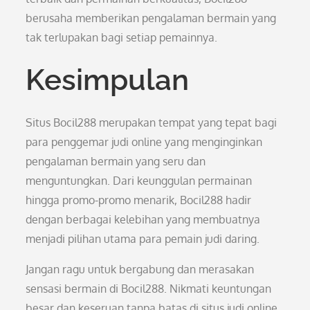
berusaha memberikan pengalaman bermain yang
tak terlupakan bagi setiap pemainnya.
Kesimpulan
Situs Bocil288 merupakan tempat yang tepat bagi
para penggemar judi online yang menginginkan
pengalaman bermain yang seru dan
menguntungkan. Dari keunggulan permainan
hingga promo-promo menarik, Bocil288 hadir
dengan berbagai kelebihan yang membuatnya
menjadi pilihan utama para pemain judi daring.
Jangan ragu untuk bergabung dan merasakan
sensasi bermain di Bocil288. Nikmati keuntungan
besar dan keseruan tanpa batas di situs judi online