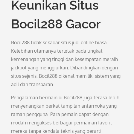
Keunikan Situs
Bocil288 Gacor
Bocil288 tidak sekadar situs judi online biasa.
Kelebihan utamanya terletak pada tingkat
kemenangan yang tinggi dan kesempatan meraih
jackpot yang menggiurkan. Dibandingkan dengan
situs sejenis, Bocil288 dikenal memiliki sistem yang
adil dan transparan.
Pengalaman bermain di Bocil288 juga terasa lebih
menyenangkan berkat tampilan antarmuka yang
ramah pengguna. Para pemain dapat dengan
mudah mengakses berbagai permainan favorit
mereka tanpa kendala teknis yang berarti.