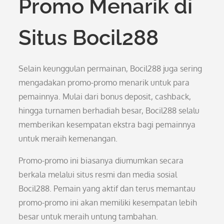
Promo Menarik di
Situs Bocil288
Selain keunggulan permainan, Bocil288 juga sering
mengadakan promo-promo menarik untuk para
pemainnya. Mulai dari bonus deposit, cashback,
hingga turnamen berhadiah besar, Bocil288 selalu
memberikan kesempatan ekstra bagi pemainnya
untuk meraih kemenangan.
Promo-promo ini biasanya diumumkan secara
berkala melalui situs resmi dan media sosial
Bocil288. Pemain yang aktif dan terus memantau
promo-promo ini akan memiliki kesempatan lebih
besar untuk meraih untung tambahan.