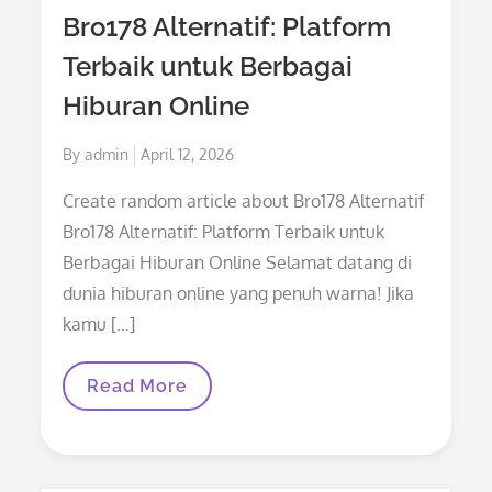
Bro178 Alternatif: Platform
Terbaik untuk Berbagai
Hiburan Online
Posted
By
admin
April 12, 2026
on
Create random article about Bro178 Alternatif
Bro178 Alternatif: Platform Terbaik untuk
Berbagai Hiburan Online Selamat datang di
dunia hiburan online yang penuh warna! Jika
kamu […]
Bro178
Read More
Alternatif:
Platform
Terbaik
Untuk
Berbagai