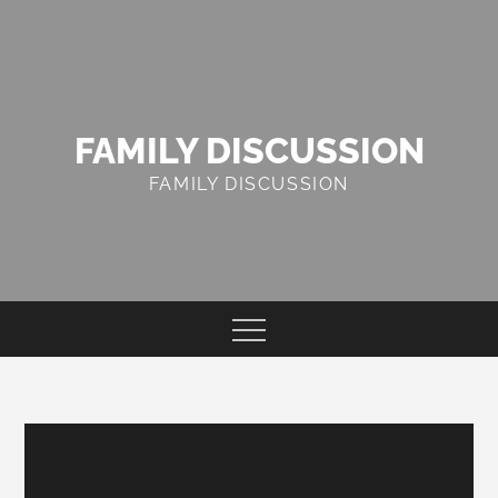
Skip
to
content
FAMILY DISCUSSION
FAMILY DISCUSSION