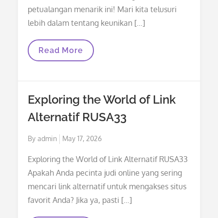
petualangan menarik ini! Mari kita telusuri
lebih dalam tentang keunikan […]
Explorasi
Read More
Keunikan
Hwgacor:
Sebuah
Kisah
Menarik
Exploring the World of Link
Alternatif RUSA33
Posted
By
admin
May 17, 2026
on
Exploring the World of Link Alternatif RUSA33
Apakah Anda pecinta judi online yang sering
mencari link alternatif untuk mengakses situs
favorit Anda? Jika ya, pasti […]