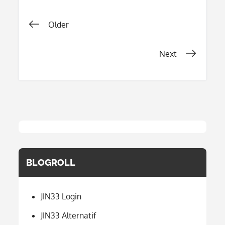
Hiburan
Online
Posts
Older
navigation
Next
BLOGROLL
JIN33 Login
JIN33 Alternatif