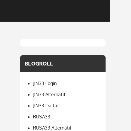
BLOGROLL
JIN33 Login
JIN33 Alternatif
JIN33 Daftar
RUSA33
RUSA33 Alternatif