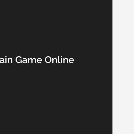
ain Game Online