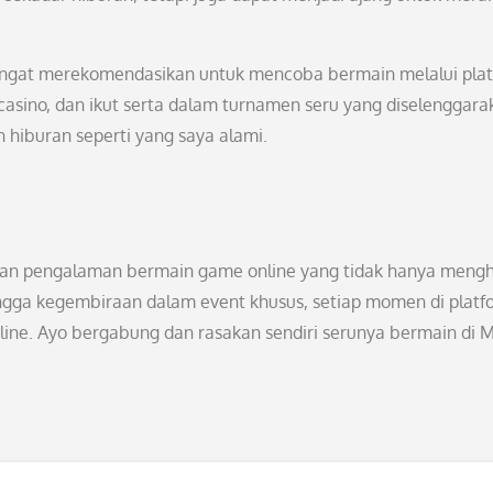
sangat merekomendasikan untuk mencoba bermain melalui pla
e casino, dan ikut serta dalam turnamen seru yang diselenggara
 hiburan seperti yang saya alami.
kan pengalaman bermain game online yang tidak hanya mengh
hingga kegembiraan dalam event khusus, setiap momen di platf
ine. Ayo bergabung dan rasakan sendiri serunya bermain di 