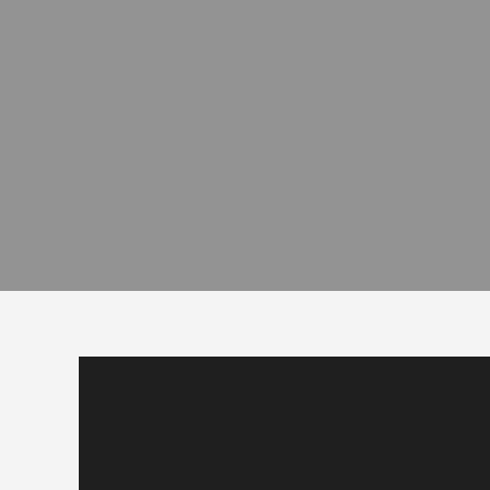
Skip
to
content