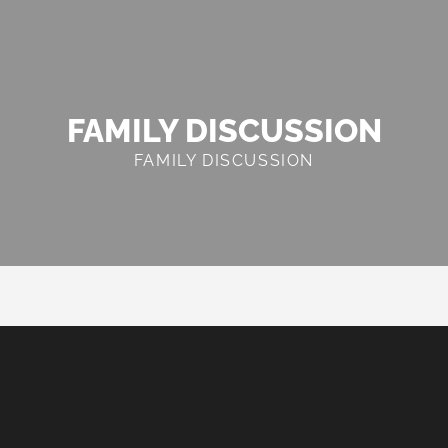
FAMILY DISCUSSION
FAMILY DISCUSSION