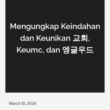
Mengungkap Keindahan
dan Keunikan 교회,
Keumc, dan 엥글우드
Posted
March 10, 2026