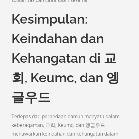
solidaritas dan cinta kasih sesama.
Kesimpulan:
Keindahan dan
Kehangatan di 교
회, Keumc, dan 엥
글우드
Terlepas dari perbedaan namun menyatu dalam
keberagaman, 교회, Keumc, dan 엥글우드
menawarkan keindahan dan kehangatan dalam