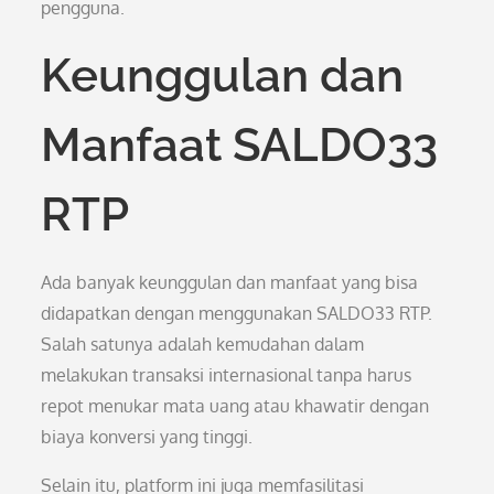
pengguna.
Keunggulan dan
Manfaat SALDO33
RTP
Ada banyak keunggulan dan manfaat yang bisa
didapatkan dengan menggunakan SALDO33 RTP.
Salah satunya adalah kemudahan dalam
melakukan transaksi internasional tanpa harus
repot menukar mata uang atau khawatir dengan
biaya konversi yang tinggi.
Selain itu, platform ini juga memfasilitasi