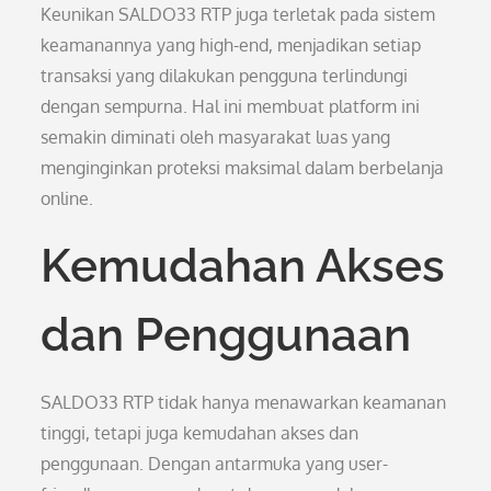
Keunikan SALDO33 RTP juga terletak pada sistem
keamanannya yang high-end, menjadikan setiap
transaksi yang dilakukan pengguna terlindungi
dengan sempurna. Hal ini membuat platform ini
semakin diminati oleh masyarakat luas yang
menginginkan proteksi maksimal dalam berbelanja
online.
Kemudahan Akses
dan Penggunaan
SALDO33 RTP tidak hanya menawarkan keamanan
tinggi, tetapi juga kemudahan akses dan
penggunaan. Dengan antarmuka yang user-