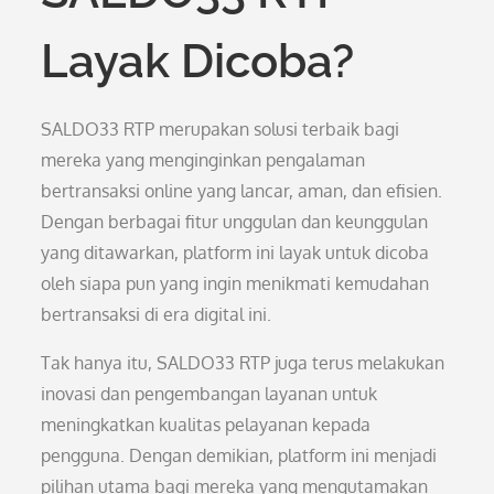
Layak Dicoba?
SALDO33 RTP merupakan solusi terbaik bagi
mereka yang menginginkan pengalaman
bertransaksi online yang lancar, aman, dan efisien.
Dengan berbagai fitur unggulan dan keunggulan
yang ditawarkan, platform ini layak untuk dicoba
oleh siapa pun yang ingin menikmati kemudahan
bertransaksi di era digital ini.
Tak hanya itu, SALDO33 RTP juga terus melakukan
inovasi dan pengembangan layanan untuk
meningkatkan kualitas pelayanan kepada
pengguna. Dengan demikian, platform ini menjadi
pilihan utama bagi mereka yang mengutamakan