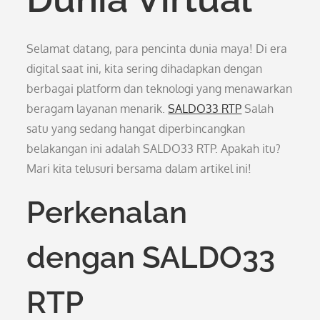
Selamat datang, para pencinta dunia maya! Di era
digital saat ini, kita sering dihadapkan dengan
berbagai platform dan teknologi yang menawarkan
beragam layanan menarik.
SALDO33 RTP
Salah
satu yang sedang hangat diperbincangkan
belakangan ini adalah SALDO33 RTP. Apakah itu?
Mari kita telusuri bersama dalam artikel ini!
Perkenalan
dengan SALDO33
RTP