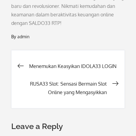
baru dan revolusioner. Nikmati kemudahan dan
keamanan dalam beraktivitas keuangan online
dengan SALDO33 RTP!
By
admin
Post
Menemukan Keasyikan IDOLA33 LOGIN
navigation
RUSA33 Slot: Sensasi Bermain Slot
Online yang Mengasyikkan
Leave a Reply