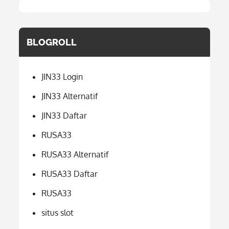
BLOGROLL
JIN33 Login
JIN33 Alternatif
JIN33 Daftar
RUSA33
RUSA33 Alternatif
RUSA33 Daftar
RUSA33
situs slot