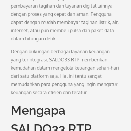
pembayaran tagihan dan layanan digital lainnya
dengan proses yang cepat dan aman. Pengguna
dapat dengan mudah membayar tagihan listrik, air,
internet, atau pun membeli pulsa dan paket data
dalam hitungan detik.
Dengan dukungan berbagai layanan keuangan
yang terintegrasi, SALDO33 RTP memberikan
kemudahan dalam mengelola keuangan sehari-hari
dari satu platform saja. Hal ini tentu sangat
memudahkan para pengguna yang ingin mengatur
keuangan secara efisien dan teratur.
Mengapa
SALDO33 RTP