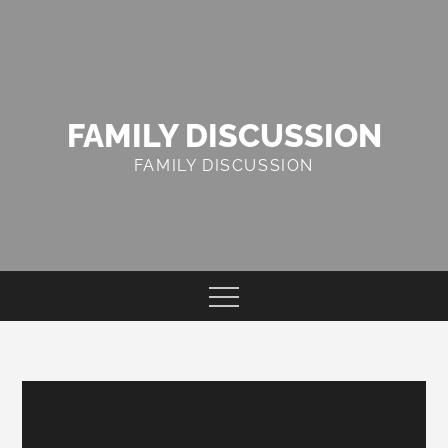
Skip
to
content
FAMILY DISCUSSION
FAMILY DISCUSSION