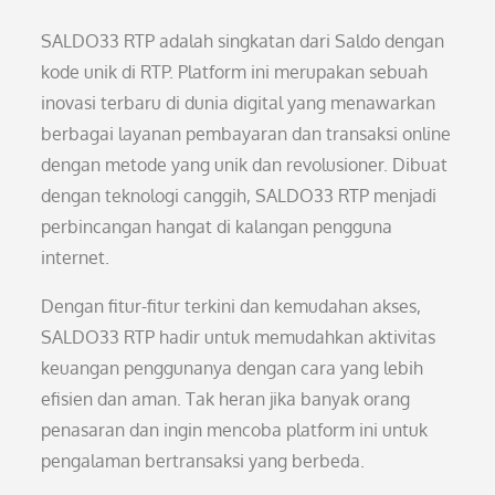
SALDO33 RTP adalah singkatan dari Saldo dengan
kode unik di RTP. Platform ini merupakan sebuah
inovasi terbaru di dunia digital yang menawarkan
berbagai layanan pembayaran dan transaksi online
dengan metode yang unik dan revolusioner. Dibuat
dengan teknologi canggih, SALDO33 RTP menjadi
perbincangan hangat di kalangan pengguna
internet.
Dengan fitur-fitur terkini dan kemudahan akses,
SALDO33 RTP hadir untuk memudahkan aktivitas
keuangan penggunanya dengan cara yang lebih
efisien dan aman. Tak heran jika banyak orang
penasaran dan ingin mencoba platform ini untuk
pengalaman bertransaksi yang berbeda.