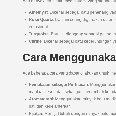
Ada banyak jenis batu medis alami yang digunakan 
Amethyst
: Dikenal sebagai batu penenang yan
Rose Quartz
: Batu ini sering digunakan dal
emosional.
Turquoise
: Batu ini dianggap sebagai pelindun
Citrine
: Dikenal sebagai batu keberuntungan
Cara Menggunaka
Ada beberapa cara yang dapat dilakukan untuk mem
Pemakaian sebagai Perhiasan
: Menggunakan 
manfaat kesehatan sekaligus menambah keind
Aromaterapi
: Menggunakan minyak batu medi
hati dan kesejahteraan.
Pijatan
: Memijat tubuh dengan minyak batu me