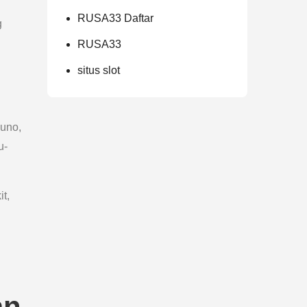
RUSA33 Daftar
g
RUSA33
situs slot
kuno,
u-
t,
an