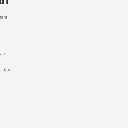
tara
rah
s dan