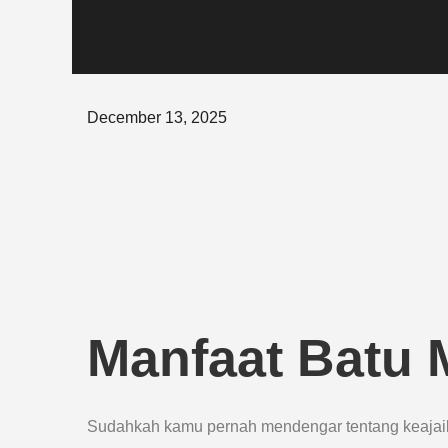
Posted
December 13, 2025
on
Manfaat Batu 
Sudahkah kamu pernah mendengar tentang keajaib