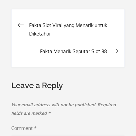
Post
Fakta Slot Viral yang Menarik untuk
Diketahui
navigation
Fakta Menarik Seputar Slot 88
Leave a Reply
Your email address will not be published.
Required
fields are marked
*
Comment
*