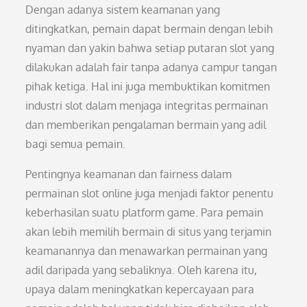
Dengan adanya sistem keamanan yang
ditingkatkan, pemain dapat bermain dengan lebih
nyaman dan yakin bahwa setiap putaran slot yang
dilakukan adalah fair tanpa adanya campur tangan
pihak ketiga. Hal ini juga membuktikan komitmen
industri slot dalam menjaga integritas permainan
dan memberikan pengalaman bermain yang adil
bagi semua pemain.
Pentingnya keamanan dan fairness dalam
permainan slot online juga menjadi faktor penentu
keberhasilan suatu platform game. Para pemain
akan lebih memilih bermain di situs yang terjamin
keamanannya dan menawarkan permainan yang
adil daripada yang sebaliknya. Oleh karena itu,
upaya dalam meningkatkan kepercayaan para