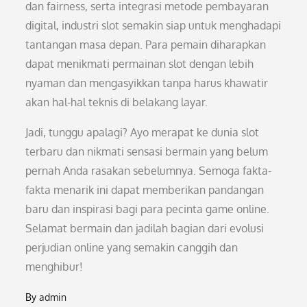
dan fairness, serta integrasi metode pembayaran
digital, industri slot semakin siap untuk menghadapi
tantangan masa depan. Para pemain diharapkan
dapat menikmati permainan slot dengan lebih
nyaman dan mengasyikkan tanpa harus khawatir
akan hal-hal teknis di belakang layar.
Jadi, tunggu apalagi? Ayo merapat ke dunia slot
terbaru dan nikmati sensasi bermain yang belum
pernah Anda rasakan sebelumnya. Semoga fakta-
fakta menarik ini dapat memberikan pandangan
baru dan inspirasi bagi para pecinta game online.
Selamat bermain dan jadilah bagian dari evolusi
perjudian online yang semakin canggih dan
menghibur!
By
admin