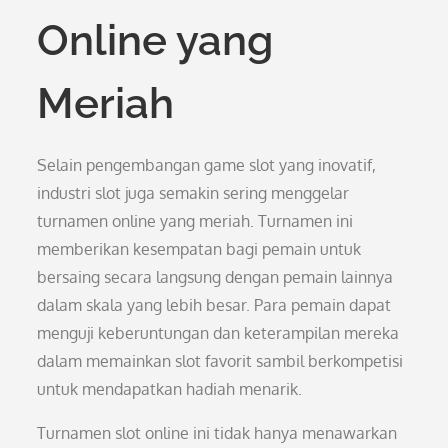
Online yang
Meriah
Selain pengembangan game slot yang inovatif,
industri slot juga semakin sering menggelar
turnamen online yang meriah. Turnamen ini
memberikan kesempatan bagi pemain untuk
bersaing secara langsung dengan pemain lainnya
dalam skala yang lebih besar. Para pemain dapat
menguji keberuntungan dan keterampilan mereka
dalam memainkan slot favorit sambil berkompetisi
untuk mendapatkan hadiah menarik.
Turnamen slot online ini tidak hanya menawarkan