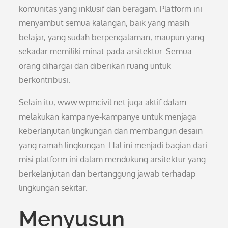
komunitas yang inklusif dan beragam. Platform ini
menyambut semua kalangan, baik yang masih
belajar, yang sudah berpengalaman, maupun yang
sekadar memiliki minat pada arsitektur. Semua
orang dihargai dan diberikan ruang untuk
berkontribusi.
Selain itu, www.wpmcivil.net juga aktif dalam
melakukan kampanye-kampanye untuk menjaga
keberlanjutan lingkungan dan membangun desain
yang ramah lingkungan. Hal ini menjadi bagian dari
misi platform ini dalam mendukung arsitektur yang
berkelanjutan dan bertanggung jawab terhadap
lingkungan sekitar.
Menyusun