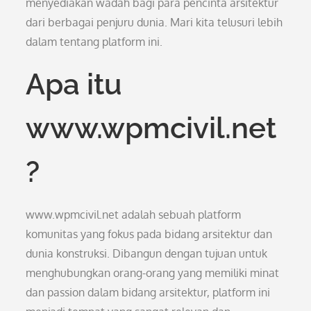
menyediakan wadah bagi para pencinta arsitektur
dari berbagai penjuru dunia. Mari kita telusuri lebih
dalam tentang platform ini.
Apa itu
www.wpmcivil.net
?
www.wpmcivil.net adalah sebuah platform
komunitas yang fokus pada bidang arsitektur dan
dunia konstruksi. Dibangun dengan tujuan untuk
menghubungkan orang-orang yang memiliki minat
dan passion dalam bidang arsitektur, platform ini