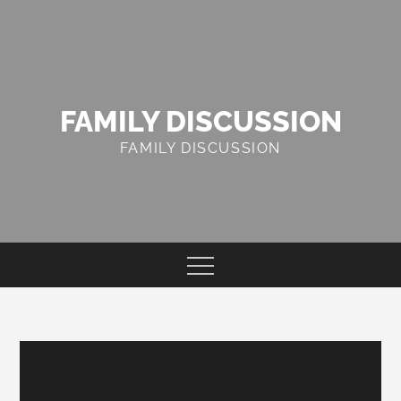
Skip
to
content
FAMILY DISCUSSION
FAMILY DISCUSSION