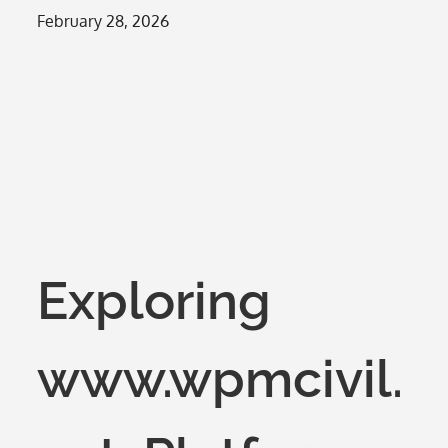
Posted
February 28, 2026
on
Exploring
www.wpmcivil.