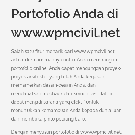
Portofolio Anda di
www.wpmcivil.net
Salah satu fitur menarik dari www.wpmcivil.net
adalah kemampuannya untuk Anda membangun
portofolio online. Anda dapat mengunggah proyek-
proyek arsitektur yang telah Anda kerjakan,
memamerkan desain-desain Anda, dan
mendapatkan feedback dari komunitas. Hal ini
dapat menjadi sarana yang efektif untuk
menunjukkan kemampuan Anda kepada dunia luar
dan membuka pintu peluang baru.
Dengan menyusun portofolio di www.wpmcivil.net,