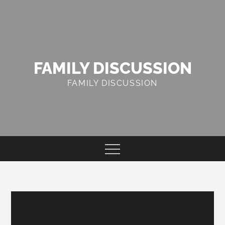
Skip
to
content
FAMILY DISCUSSION
FAMILY DISCUSSION