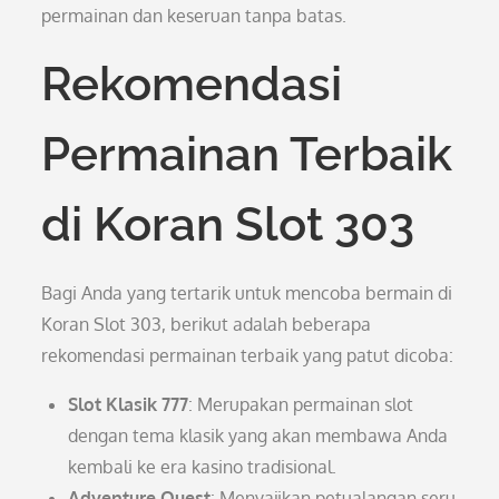
permainan dan keseruan tanpa batas.
Rekomendasi
Permainan Terbaik
di Koran Slot 303
Bagi Anda yang tertarik untuk mencoba bermain di
Koran Slot 303, berikut adalah beberapa
rekomendasi permainan terbaik yang patut dicoba:
Slot Klasik 777
: Merupakan permainan slot
dengan tema klasik yang akan membawa Anda
kembali ke era kasino tradisional.
Adventure Quest
: Menyajikan petualangan seru