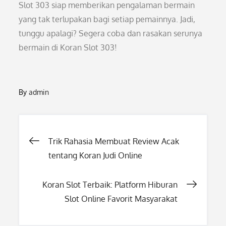
Slot 303 siap memberikan pengalaman bermain
yang tak terlupakan bagi setiap pemainnya. Jadi,
tunggu apalagi? Segera coba dan rasakan serunya
bermain di Koran Slot 303!
By
admin
Post
Trik Rahasia Membuat Review Acak
tentang Koran Judi Online
navigation
Koran Slot Terbaik: Platform Hiburan
Slot Online Favorit Masyarakat