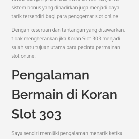
sistem bonus yang dihadirkan juga menjadi daya
tarik tersendiri bagi para penggemar slot online.
Dengan keseruan dan tantangan yang ditawarkan,
tidak mengherankan jika Koran Slot 303 menjadi
salah satu tujuan utama para pecinta permainan
slot online.
Pengalaman
Bermain di Koran
Slot 303
Saya sendiri memiliki pengalaman menarik ketika