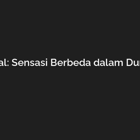
al: Sensasi Berbeda dalam Du