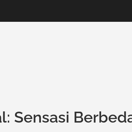
al: Sensasi Berbed