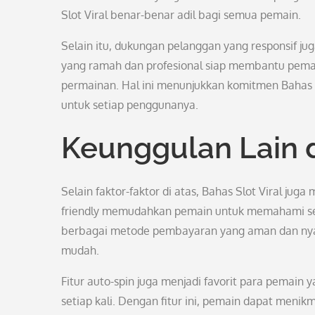
Slot Viral benar-benar adil bagi semua pemain.
Selain itu, dukungan pelanggan yang responsif jug
yang ramah dan profesional siap membantu pemai
permainan. Hal ini menunjukkan komitmen Bahas
untuk setiap penggunanya.
Keunggulan Lain d
Selain faktor-faktor di atas, Bahas Slot Viral ju
friendly memudahkan pemain untuk memahami semua
berbagai metode pembayaran yang aman dan nya
mudah.
Fitur auto-spin juga menjadi favorit para pemai
setiap kali. Dengan fitur ini, pemain dapat menikm