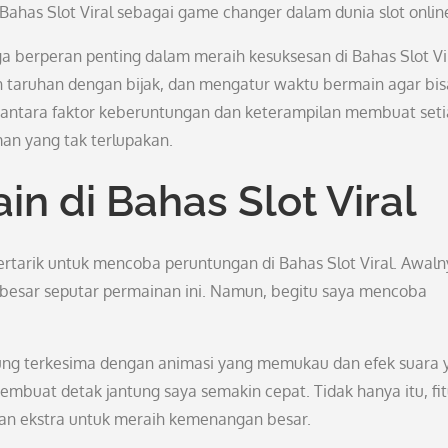
ahas Slot Viral sebagai game changer dalam dunia slot onlin
ga berperan penting dalam meraih kesuksesan di Bahas Slot Vir
taruhan dengan bijak, dan mengatur waktu bermain agar bis
ntara faktor keberuntungan dan keterampilan membuat seti
man yang tak terlupakan.
 di Bahas Slot Viral
tertarik untuk mencoba peruntungan di Bahas Slot Viral. Awaln
 besar seputar permainan ini. Namun, begitu saya mencoba
ung terkesima dengan animasi yang memukau dan efek suara 
mbuat detak jantung saya semakin cepat. Tidak hanya itu, fit
n ekstra untuk meraih kemenangan besar.