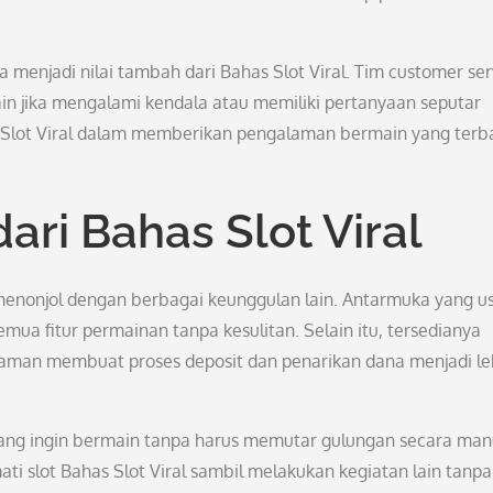
a menjadi nilai tambah dari Bahas Slot Viral. Tim customer ser
n jika mengalami kendala atau memiliki pertanyaan seputar
 Slot Viral dalam memberikan pengalaman bermain yang terb
ari Bahas Slot Viral
ga menonjol dengan berbagai keunggulan lain. Antarmuka yang u
 fitur permainan tanpa kesulitan. Selain itu, tersedianya
man membuat proses deposit dan penarikan dana menjadi le
n yang ingin bermain tanpa harus memutar gulungan secara man
ati slot Bahas Slot Viral sambil melakukan kegiatan lain tanpa