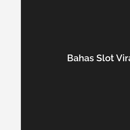
Bahas Slot Vir